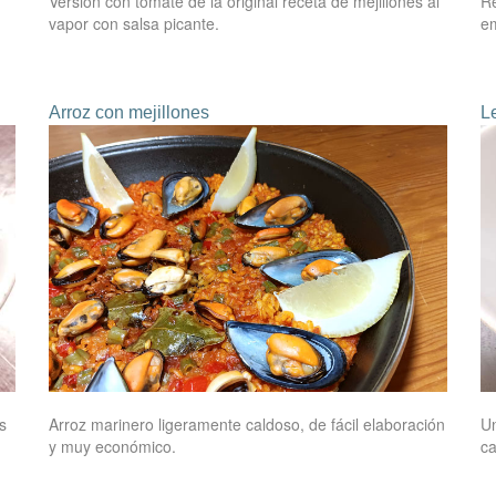
Versión con tomate de la original receta de mejillones al
Re
vapor con salsa picante.
em
Arroz con mejillones
L
s
Arroz marinero ligeramente caldoso, de fácil elaboración
Un
y muy económico.
ca