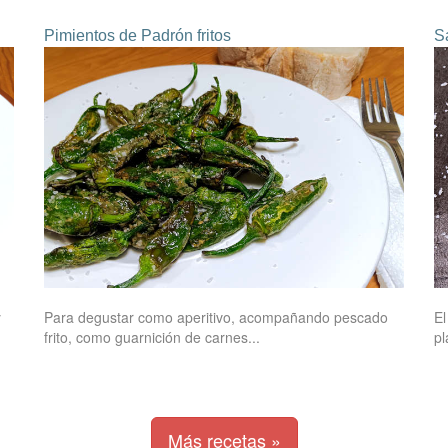
Pimientos de Padrón fritos
S
y
Para degustar como aperitivo, acompañando pescado
El
frito, como guarnición de carnes...
pl
Más recetas »