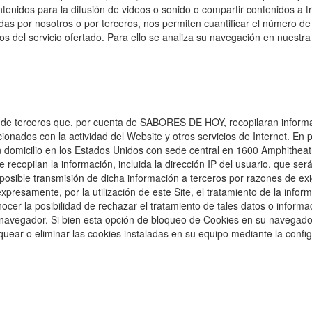
enidos para la difusión de videos o sonido o compartir contenidos a t
das por nosotros o por terceros, nos permiten cuantificar el número de u
ios del servicio ofertado. Para ello se analiza su navegación en nuestra
 terceros que, por cuenta de SABORES DE HOY, recopilaran informació
cionados con la actividad del Website y otros servicios de Internet. En pa
on domicilio en los Estados Unidos con sede central en 1600 Amphitheat
ue recopilan la información, incluida la dirección IP del usuario, que s
posible transmisión de dicha información a terceros por razones de ex
presamente, por la utilización de este Site, el tratamiento de la infor
er la posibilidad de rechazar el tratamiento de tales datos o inform
u navegador. Si bien esta opción de bloqueo de Cookies en su navegado
quear o eliminar las cookies instaladas en su equipo mediante la confi