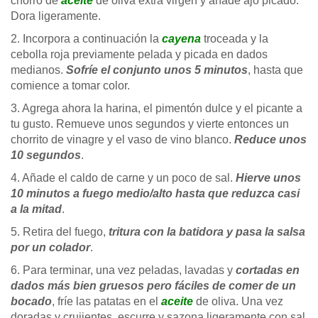
chorro de
aceite
de oliva extra virgen y añade ajo picado.
Dora ligeramente.
2. Incorpora a continuación la
cayena
troceada y la
cebolla roja previamente pelada y picada en dados
medianos.
Sofríe el conjunto unos 5 minutos
, hasta que
comience a tomar color.
3. Agrega ahora la harina, el pimentón dulce y el picante a
tu gusto. Remueve unos segundos y vierte entonces un
chorrito de vinagre y el vaso de vino blanco.
Reduce unos
10 segundos
.
4. Añade el caldo de carne y un poco de sal.
Hierve unos
10 minutos a fuego medio/alto hasta que reduzca casi
a la mitad
.
5. Retira del fuego,
tritura con la batidora y pasa la salsa
por un colador
.
6. Para terminar, una vez peladas, lavadas y
cortadas en
dados más bien gruesos pero fáciles de comer de un
bocado
, fríe las patatas en el
aceite
de oliva. Una vez
doradas y crujientes, escurre y sazona ligeramente con sal