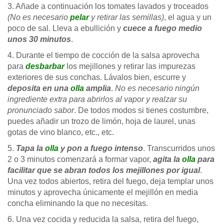
3. Añade a continuación los tomates lavados y troceados
(No es necesario
pelar
y retirar las semillas)
, el agua y un
poco de sal. Lleva a ebullición y
cuece a fuego medio
unos 30 minutos
.
4. Durante el tiempo de cocción de la salsa aprovecha
para
desbarbar
los mejillones y retirar las impurezas
exteriores de sus conchas. Lávalos bien, escurre y
deposita en una
olla
amplia
.
No es necesario ningún
ingrediente extra para abrirlos al vapor y realzar su
pronunciado sabor
. De todos modos si tienes costumbre,
puedes añadir un trozo de limón, hoja de laurel, unas
gotas de vino blanco, etc., etc.
5.
Tapa la
olla
y pon a fuego intenso
. Transcurridos unos
2 o 3 minutos comenzará a formar vapor,
agita la
olla
para
facilitar que se abran todos los mejillones por igual
.
Una vez todos abiertos, retira del fuego, deja templar unos
minutos y aprovecha únicamente el mejillón en media
concha eliminando la que no necesitas.
6. Una vez cocida y reducida la salsa, retira del fuego,