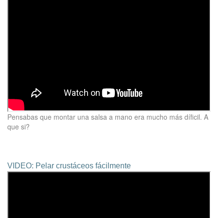
Pensabas que montar una salsa a mano era mucho más díficil. A
que si?
VIDEO: Pelar crustáceos fácilmente