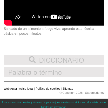
Salteado de un alimento a fuego vivo: aprende esta técnica
básica en pocos minutos.
DICCIONARIO
Web Autor
|
Aviso legal
|
Política de cookies
|
Sitemap
© Copyright 2026 - Saboresdehoy
Usamos cookies propias y de terceros para mejorar nuestros servicios con el análisis de sus
hábitos de navegación.