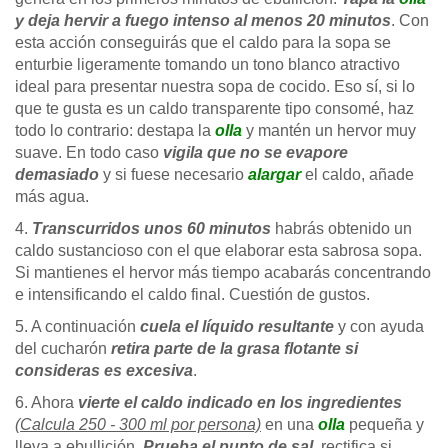
y deja hervir a fuego intenso al menos 20 minutos
. Con
esta acción conseguirás que el caldo para la sopa se
enturbie ligeramente tomando un tono blanco atractivo
ideal para presentar nuestra sopa de cocido. Eso sí, si lo
que te gusta es un caldo transparente tipo consomé, haz
todo lo contrario: destapa la
olla
y mantén un hervor muy
suave. En todo caso
vigila que no se evapore
demasiado
y si fuese necesario
alargar
el caldo, añade
más agua.
4.
Transcurridos unos 60 minutos
habrás obtenido un
caldo sustancioso con el que elaborar esta sabrosa sopa.
Si mantienes el hervor más tiempo acabarás concentrando
e intensificando el caldo final. Cuestión de gustos.
5. A continuación
cuela el líquido resultante
y con ayuda
del cucharón
retira parte de la grasa flotante si
consideras es excesiva
.
6. Ahora
vierte el caldo indicado en los ingredientes
(Calcula 250 - 300 ml por persona)
en una
olla
pequeña y
lleva a ebullición.
Prueba el punto de sal
, rectifica si