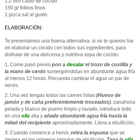
1.2 litro caldo de cocido
150 gr fideos finos
1 pizca sal al gusto
ELABORACIÓN:
Te presentamos una buena alternativa, si no te quieres liar
en elaborar un cocido con todos sus ingredientes, para
disfrutar de una deliciosa y nutritiva sopa de cocido.
1. Como paso previo
pon a
desalar
el trozo de costilla y
la mano de cerdo
sumergiéndolas en abundante agua fría
al menos 12 horas. Recuerda cambiar el agua un par de
veces.
2. Una vez tengas todas las carnes listas
(Hueso de
jamón y de caña preferentemente troceados)
, zanahoria
pelada y blanco de puerro limpio y lavado, introduce todo
en una
olla
alta y
añade abundante agua fría hasta la
mitad del recipiente
aproximadamente. Lleva a ebullición.
3. Cuando comience a hervir,
retira la espuma
que se
genera en los primeros minutos de ebullición.
Tapa la
olla