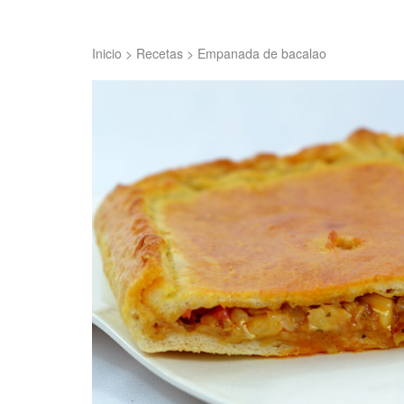
Inicio
>
Recetas
>
Empanada de bacalao