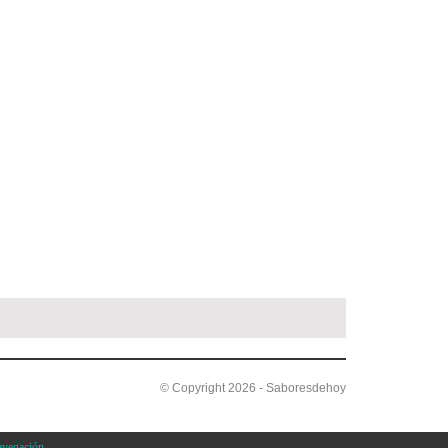
© Copyright 2026 - Saboresdehoy
avegación.