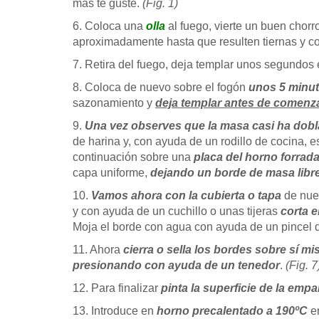
más te guste.
(Fig. 1)
6. Coloca una
olla
al fuego, vierte un buen chor
aproximadamente hasta que resulten tiernas y c
7. Retira del fuego, deja templar unos segundos
8. Coloca de nuevo sobre el fogón
unos 5 minut
sazonamiento y
deja templar antes de comenz
9.
Una vez observes que la masa casi ha dob
de harina y, con ayuda de un rodillo de cocina, 
continuación sobre una
placa del horno forrad
capa uniforme,
dejando un borde de masa libre
10.
Vamos ahora con la cubierta o tapa
de nues
y con ayuda de un cuchillo o unas tijeras
corta 
Moja el borde con agua con ayuda de un pincel 
11. Ahora
cierra o sella los bordes sobre sí m
presionando con ayuda de un tenedor
.
(Fig. 7
12. Para finalizar
pinta la superficie de la em
13. Introduce en
horno precalentado a 190ºC
e