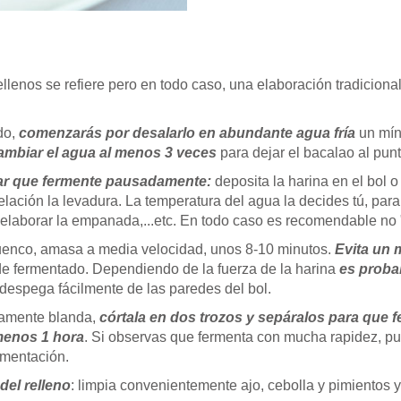
llenos se refiere pero en todo caso, una elaboración tradiciona
do,
comenzarás por desalarlo en abundante agua fría
un mín
ambiar el agua al menos 3 veces
para dejar el bacalao al punt
jar que fermente pausadamente:
deposita la harina en el bol o
lación la levadura. La temperatura del agua la decides tú, par
 elaborar la empanada,...etc. En todo caso es recomendable no 
cuenco, amasa a media velocidad, unos 8-10 minutos.
Evita un
de fermentado. Dependiendo de la fuerza de la harina
es proba
espega fácilmente de las paredes del bol.
vamente blanda,
córtala en dos trozos y sepáralos para que
menos 1 hora
. Si observas que fermenta con mucha rapidez, 
rmentación.
del relleno
: limpia convenientemente ajo, cebolla y pimientos 