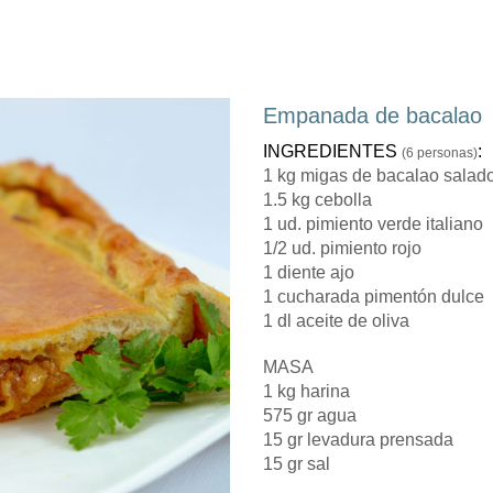
Empanada de bacalao
INGREDIENTES
:
(6 personas)
1 kg migas de bacalao salad
1.5 kg cebolla
1 ud. pimiento verde italiano
1/2 ud. pimiento rojo
1 diente ajo
1 cucharada pimentón dulce
1 dl aceite de oliva
MASA
1 kg harina
575 gr agua
15 gr levadura prensada
15 gr sal