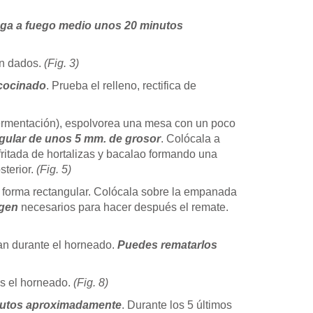
ga a fuego medio unos 20 minutos
en dados.
(Fig. 3)
 cocinado
. Prueba el relleno, rectifica de
ermentación), espolvorea una mesa con un poco
gular de unos 5 mm. de grosor
. Colócala a
 fritada de hortalizas y bacalao formando una
osterior.
(Fig. 5)
y forma rectangular. Colócala sobre la empanada
rgen
necesarios para hacer después el remate.
an durante el horneado.
Puedes rematarlos
as el horneado.
(Fig. 8)
inutos aproximadamente
. Durante los 5 últimos