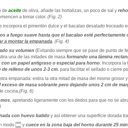
ro de
aceite
de oliva, añade las hortalizas, un poco de sal y
reho
omiencen a tomar color.
(Fig. 2)
 e incorpora el pimentón dulce y el bacalao desalado troceado 
os a fuego suave hasta que el bacalao esté perfectamente
ar a montar la empanada
.
(Fig. 4)
lado su volumen
(Evitando siempre que se pase de punto de f
estira una de las mitades de masa
formando una lámina rectan
a con un papel antigraso o especial para horno
. Incorpora la
 de relleno de unos 2-3 cm.
para facilitar el sellado o cierre p
tra empanada: estira la otra mitad de masa del mismo grosor 
el exceso de masa sobrante pero dejando unos 2 cm de ma
de cocina.
(Fig. 6)
ismos
, apretando ligeramente con los dedos para que no se abr
)
panada con huevo batido
y así obtener una superficie dorada tr
n modo
y
cuece en la zona baja del horno durante 25 m