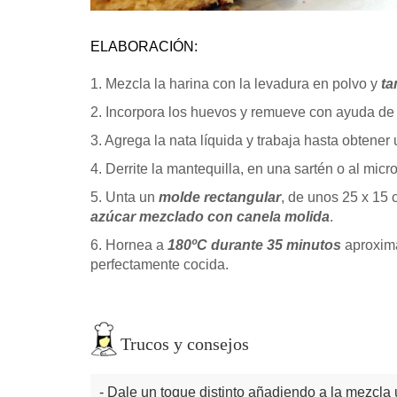
ELABORACIÓN:
1. Mezcla la harina con la levadura en polvo y
ta
2. Incorpora los huevos y remueve con ayuda de u
3. Agrega la nata líquida y trabaja hasta obtener
4. Derrite la mantequilla, en una sartén o al mi
5. Unta un
molde rectangular
, de unos 25 x 15
azúcar mezclado con canela molida
.
6. Hornea a
180ºC durante 35 minutos
aproxima
perfectamente cocida.
Trucos y consejos
Dale un toque distinto añadiendo a la mezcla