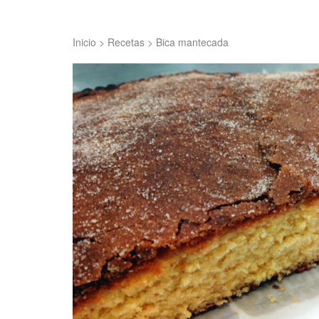
Inicio
>
Recetas
>
Bica mantecada