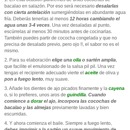
bacalao en salazón. Por eso será necesario
desalarlas
con cierta antelación
sumergiéndolas en abundante agua
fría. Deberás tenerlas al menos
12 horas cambiando el
agua unas 3-4 veces
. Una vez desaladas al punto,
escúrrelas al menos 30 minutos antes de cocinarlas.
También puedes partir de cococha congelada y que no
precisa de desalado previo, pero ojo !!, el sabor no es el
mismo.
2. Para su elaboración
elige una
olla
o sartén amplia
,
que facilite el emulsionado de la salsa pil pil. Una vez
tengas el recipiente adecuado vierte el
aceite
de oliva y
pon a fuego lento
, muy suave.
3. Añade los dientes de ajo picados finamente y la
cayena
o, si lo prefieres, unos aros de
guindilla
.
Cuando
comience a
dorar
el ajo, incorpora las cocochas de
bacalao y las almejas
previamente lavadas y bien
escurridas.
4. Y ahora comienza el baile. Siempre a fuego lento,
debes imprimir a la sartén un suave movimiento de