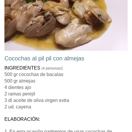
Cocochas al pil pil con almejas
INGREDIENTES
:
(4 personas)
500 gr cocochas de bacalao
500 gr almejas
4 dientes ajo
2 ramas perejil
3 dl aceite de oliva virgen extra
2 ud. cayena
ELABORACIÓN:
1. En esta ocasión partiremos de unas cocochas de