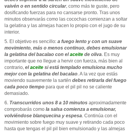
vaivén o en sentido circular
, como más te guste, pero
dosificando fuerzas para no cansarse pronto. Tras unos
minutos observarás como las cocochas comienzan a soltar
la gelatina y las almejas hacen lo propio con el jugo de su
interior.
5. El objetivo es sencillo:
a fuego lento y con un suave
movimiento, más o menos continuo, debes emulsionar
la gelatina del bacalao con el
aceite
de oliva
. Es muy
importante que no llegue a hervir con fuerza, más bien al
contrario,
el
aceite
si está templado emulsiona mucho
mejor con la gelatina del bacalao
. A la vez que estás
moviendo suavemente la sartén
debes retirarla del fuego
cada poco tiempo
para que el pil pil no se caliente
demasiado.
6.
Transcurridos unos 8 a 10 minutos
aproximadamente
comprobarás como
la salsa comienza a emulsionar,
volviéndose blanquecina y espesa
. Continúa con el
movimiento sobre fuego muy suave y retirando cada poco
hasta que tengas el pil pil bien emulsionado y las almejas