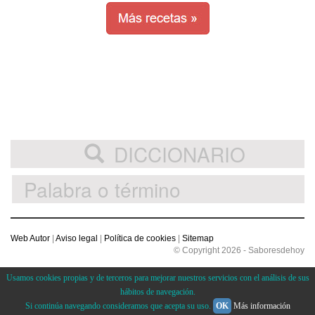
DICCIONARIO
Web Autor
|
Aviso legal
|
Política de cookies
|
Sitemap
© Copyright 2026 - Saboresdehoy
Usamos cookies propias y de terceros para mejorar nuestros servicios con el análisis de sus
hábitos de navegación.
Si continúa navegando consideramos que acepta su uso.
OK
Más información