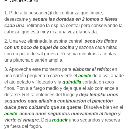
ELABORACIÓN:
1. Pide a tu pescader@ de confianza que limpie,
desescame y
separe las doradas en 2 lomos o filetes
cada una
, retirando la espina central pero conservando la
cabeza, que está muy rica una vez elaborada.
2. Una vez eliminada la espina central,
seca los filetes
con un poco de papel de cocina
y sazona cada mitad
con un poco de sal gruesa. Reserva mientras calientas
una plancha o sartén amplia.
3. Aprovecha este momento para
elaborar el refrito
: en
una sartén pequeña o cazo vierte el
aceite
de oliva, añade
el ajo pelado y fileteado y la
guindilla
cortada en aros
finos. Pon a a fuego medio y deja que el ajo comience a
dorarse. Retira entonces del fuego y
deja templar unos
segundos para añadir a continuación el pimentón
dulce pero cuidando que se queme
. Disuelve bien en el
aceite
,
acerca unos segundos nuevamente al fuego y
vierte el vinagre
. Deja
reducir
unos segundos y reserva
ya fuera del fogón.