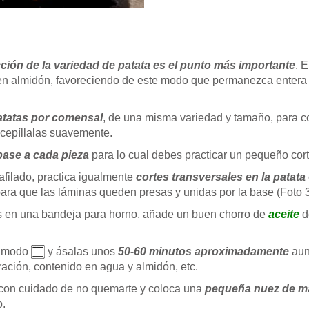
cción de la variedad de patata es el punto más importante
. 
 en almidón, favoreciendo de este modo que permanezca entera
patatas por comensal
, de una misma variedad y tamaño, para
 cepíllalas suavemente.
base a cada pieza
para lo cual debes practicar un pequeño corte
afilado, practica igualmente
cortes transversales en la patata
para que las láminas queden presas y unidas por la base (Foto 3
las en una bandeja para horno, añade un buen chorro de
aceite
d
 modo
y ásalas unos
50-60 minutos aproximadamente
aun
ción, contenido en agua y almidón, etc.
ja con cuidado de no quemarte y coloca una
pequeña nuez de ma
o.