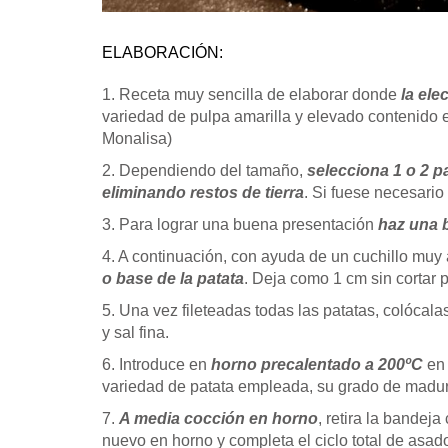
ELABORACIÓN:
1. Receta muy sencilla de elaborar donde
la ele
variedad de pulpa amarilla y elevado contenido
Monalisa)
2. Dependiendo del tamaño,
selecciona 1 o 2 
eliminando restos de tierra
. Si fuese necesario
3. Para lograr una buena presentación
haz una 
4. A continuación, con ayuda de un cuchillo muy 
o base de la patata
. Deja como 1 cm sin cortar 
5. Una vez fileteadas todas las patatas, colóca
y sal fina.
6. Introduce en
horno precalentado a 200ºC
en
variedad de patata empleada, su grado de madura
7.
A media cocción en horno
, retira la bande
nuevo en horno y completa el ciclo total de asad