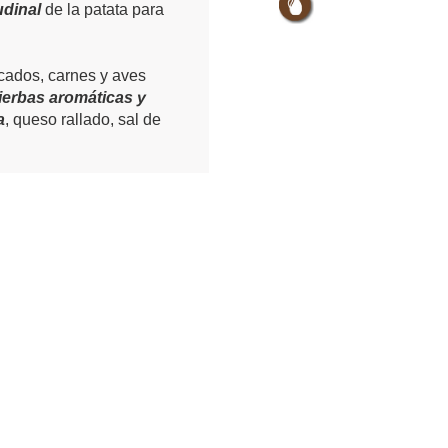
udinal
de la patata para
scados, carnes y aves
ierbas aromáticas y
a
, queso rallado, sal de