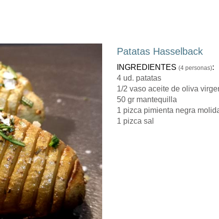
Patatas Hasselback
INGREDIENTES
:
(4 personas)
4 ud. patatas
1/2 vaso aceite de oliva virge
50 gr mantequilla
1 pizca pimienta negra molid
1 pizca sal