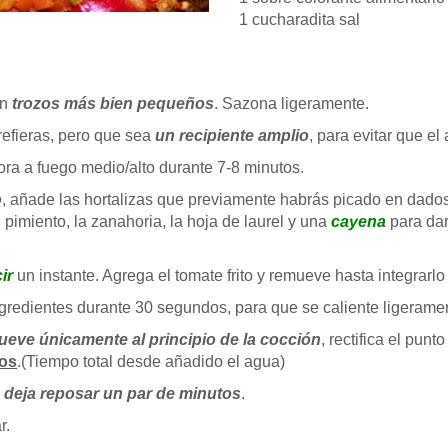
1 cucharadita sal
en
trozos más bien pequeños
. Sazona ligeramente.
refieras, pero que sea
un recipiente amplio
, para evitar que e
Dora a fuego medio/alto durante 7-8 minutos.
o
, añade las hortalizas que previamente habrás picado en dado
 pimiento, la zanahoria, la hoja de laurel y una
cayena
para dar
ir
un instante. Agrega el tomate frito y remueve hasta integrarlo e
ingredientes durante 30 segundos, para que se caliente ligerame
eve únicamente al principio de la cocción
, rectifica el pun
tos
.(Tiempo total desde añadido el agua)
y
deja reposar un par de minutos
.
r.