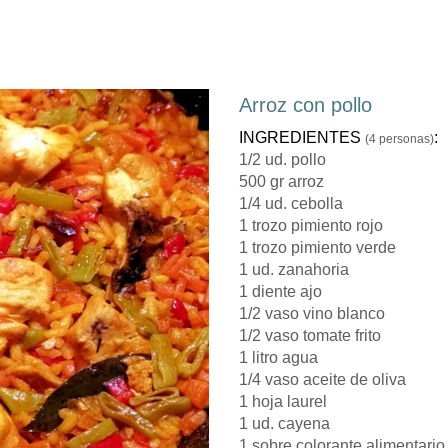
Arroz con pollo
INGREDIENTES
:
(4 personas)
1/2 ud. pollo
500 gr arroz
1/4 ud. cebolla
1 trozo pimiento rojo
1 trozo pimiento verde
1 ud. zanahoria
1 diente ajo
1/2 vaso vino blanco
1/2 vaso tomate frito
1 litro agua
1/4 vaso aceite de oliva
1 hoja laurel
1 ud. cayena
1 sobre colorante alimentario