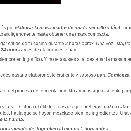
ás por
elaborar la masa madre de modo sencillo y fácil
: tam
rabaja ligeramente hasta obtener una masa compacta.
ar cálido de tu cocina durante 2 horas aprox. Una vez lista, t
e 24 horas
antes de elaborar este pan.
empre en frigorífico. Y no te asustes si al destapar la masa ma
des pasar a elaborar este crujiente y sabroso pan.
Comienza 
ará en el proceso de fermentación.
No añadas agua caliente
porq
a y la sal. Coloca el útil de amasado que prefieras:
pala
o
rabo 
nutos, hasta que se hayan mezclado bien los ingredientes. Una
e la harina
.
rás sacado del frigorífico al menos 1 hora antes
.