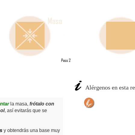
Alérgenos en esta re
ntar
la masa,
frótalo con
ol
, así evitarás que se
s
y obtendrás una base muy