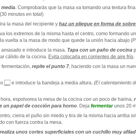
a media
. Comprobarás que la masa va tomando una textura fina
 (30 minutos en total)
ira la masa del recipiente y
haz un pliegue en forma de sobr
leva los extremos de la misma hasta el centro, como formando u
s la vuelta a la masa de modo que quede la unión hacia abajo
(P
s amasado e introduce la masa.
Tapa con un paño de cocina
p
ar cálido de la cocina.
Evita colocarla en corrientes de aire frío
.
ª fermentación,
repite el punto 7
, haciendo con la masa un nuev
do
e introduce la bandeja a media altura.
(El calentamiento d
hora, espolvorea la mesa de la cocina con un poco de harina,
e un papel de cocción para horno
. Deja
fermentar
unos 20 m
ntro, cierra el puño sin miedo y tira de la misma hacia arriba 
do con fuerza contra la mesa.
realiza unos cortes superficiales con un cuchillo muy afila