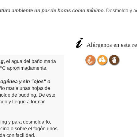
ratura ambiente un par de horas como mínimo
. Desmolda y a
Alérgenos en esta re
ng
, el agua del baño maría
65ºC aproximadamente.
ogénea y sin "ojos" o
año maría unas hojas de
molde de pudding. De este
do y llegue a formar
ding y para desmoldarlo,
ocina o sobre el fogón unos
a con facilidad.