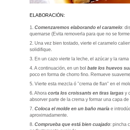
ELABORACIÓN:
1.
Comenzaremos elaborando el caramelo
: d
quemarse (Evita removerla para que no se forme 
2. Una vez bien tostado, vierte el caramelo cali
solidifique.
3. En un cazo vierte la leche, el azúcar y la rama
4. A continuación, en un bol
bate los huevos s
poco en forma de chorro fino. Remueve suaveme
5. Vierte esta mezcla ó "crema de flan" en el m
6. Ahora
corta los croissants en tiras largas
y c
absorver parte de la crema y formar una capa de
7.
Coloca el molde en un baño maría
e introdú
aproximadamente.
8.
Comprueba que está bien cuajado
: pincha 