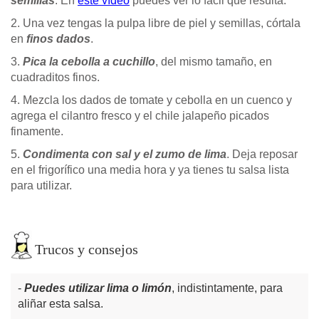
semillas
. En
este vídeo
puedes ver lo fácil que resulta.
2. Una vez tengas la pulpa libre de piel y semillas, córtala
en
finos dados
.
3.
Pica la cebolla a cuchillo
, del mismo tamaño, en
cuadraditos finos.
4. Mezcla los dados de tomate y cebolla en un cuenco y
agrega el cilantro fresco y el chile jalapeño picados
finamente.
5.
Condimenta con sal y el zumo de lima
. Deja reposar
en el frigorífico una media hora y ya tienes tu salsa lista
para utilizar.
Trucos y consejos
Puedes utilizar lima o limón
, indistintamente, para
aliñar esta salsa.