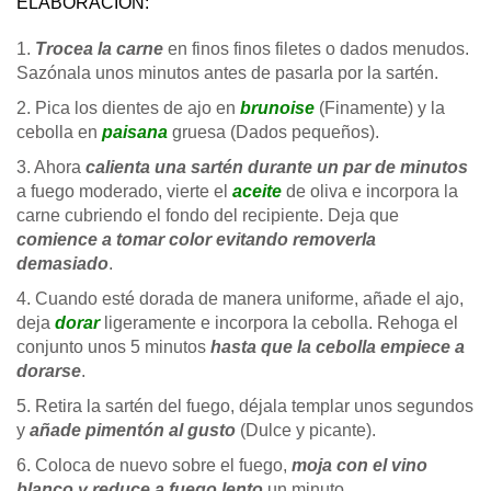
ELABORACIÓN:
1.
Trocea la carne
en finos finos filetes o dados menudos.
Sazónala unos minutos antes de pasarla por la sartén.
2. Pica los dientes de ajo en
brunoise
(Finamente) y la
cebolla en
paisana
gruesa (Dados pequeños).
3. Ahora
calienta una sartén durante un par de minutos
a fuego moderado, vierte el
aceite
de oliva e incorpora la
carne cubriendo el fondo del recipiente. Deja que
comience a tomar color evitando removerla
demasiado
.
4. Cuando esté dorada de manera uniforme, añade el ajo,
deja
dorar
ligeramente e incorpora la cebolla. Rehoga el
conjunto unos 5 minutos
hasta que la cebolla empiece a
dorarse
.
5. Retira la sartén del fuego, déjala templar unos segundos
y
añade pimentón al gusto
(Dulce y picante).
6. Coloca de nuevo sobre el fuego,
moja con el vino
blanco y reduce a fuego lento
un minuto