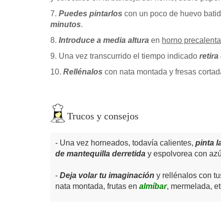
7.
Puedes pintarlos
con un poco de huevo batid
minutos
.
8.
Introduce a media altura
en
horno precalent
9. Una vez transcurrido el tiempo indicado
retira
10.
Rellénalos
con nata montada y fresas cortad
Trucos y consejos
Una vez horneados, todavía calientes,
pinta 
de mantequilla derretida
y espolvorea con azú
Deja volar tu imaginación
y rellénalos con tu
nata montada, frutas en
almíbar
, mermelada, et