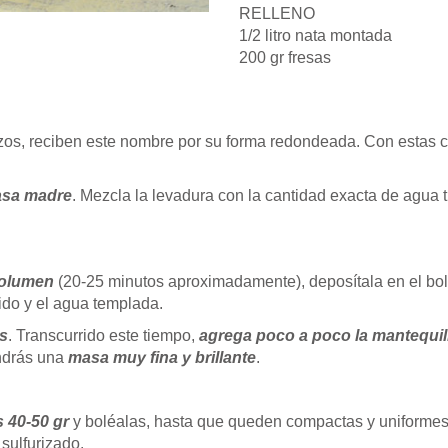
RELLENO
1/2 litro nata montada
200 gr fresas
zos, reciben este nombre por su forma redondeada. Con estas 
asa madre
. Mezcla la levadura con la cantidad exacta de agua t
volumen
(20-25 minutos aproximadamente), deposítala en el bol 
ido
y el agua templada.
s
. Transcurrido este tiempo,
agrega poco a poco la mantequil
endrás una
masa muy fina y brillante
.
 40-50 gr
y boléalas, hasta que queden compactas y uniforme
sulfurizado.