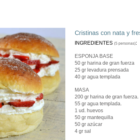
Cristinas con nata y fr
INGREDIENTES
:
(5 personas)
ESPONJA BASE
50 gr harina de gran fuerza
25 gr levadura prensada
40 gr agua templada
MASA
200 gr harina de gran fuerza.
55 gr agua templada.
1 ud. huevos
50 gr mantequilla
50 gr azúcar
4 gr sal