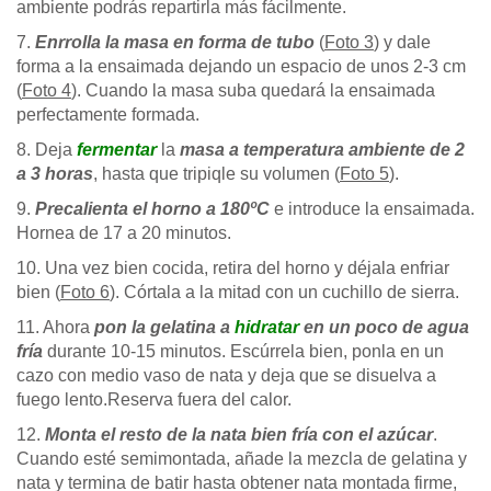
ambiente podrás repartirla más fácilmente.
7.
Enrrolla la masa en forma de tubo
(
Foto 3
) y dale
forma a la ensaimada dejando un espacio de unos 2-3 cm
(
Foto 4
). Cuando la masa suba quedará la ensaimada
perfectamente formada.
8. Deja
fermentar
la
masa a temperatura ambiente de 2
a 3 horas
, hasta que tripiqle su volumen (
Foto 5
).
9.
Precalienta el horno a 180ºC
e introduce la ensaimada.
Hornea de 17 a 20 minutos.
10. Una vez bien cocida, retira del horno y déjala enfriar
bien (
Foto 6
). Córtala a la mitad con un cuchillo de sierra.
11. Ahora
pon la gelatina a
hidratar
en un poco de agua
fría
durante 10-15 minutos. Escúrrela bien, ponla en un
cazo con medio vaso de nata y deja que se disuelva a
fuego lento.Reserva fuera del calor.
12.
Monta el resto de la nata bien fría con el azúcar
.
Cuando esté semimontada, añade la mezcla de gelatina y
nata y termina de batir hasta obtener nata montada firme,