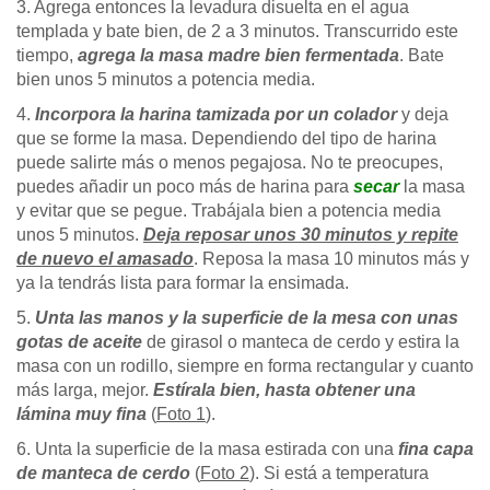
3. Agrega entonces la levadura disuelta en el agua
templada y bate bien, de 2 a 3 minutos. Transcurrido este
tiempo,
agrega la masa madre bien fermentada
. Bate
bien unos 5 minutos a potencia media.
4.
Incorpora la harina tamizada por un colador
y deja
que se forme la masa. Dependiendo del tipo de harina
puede salirte más o menos pegajosa. No te preocupes,
puedes añadir un poco más de harina para
secar
la masa
y evitar que se pegue. Trabájala bien a potencia media
unos 5 minutos.
Deja reposar unos 30 minutos y repite
de nuevo el amasado
. Reposa la masa 10 minutos más y
ya la tendrás lista para formar la ensimada.
5.
Unta las manos y la superficie de la mesa con unas
gotas de aceite
de girasol o manteca de cerdo y estira la
masa con un rodillo, siempre en forma rectangular y cuanto
más larga, mejor.
Estírala bien, hasta obtener una
lámina muy fina
(
Foto 1
).
6. Unta la superficie de la masa estirada con una
fina capa
de manteca de cerdo
(
Foto 2
). Si está a temperatura