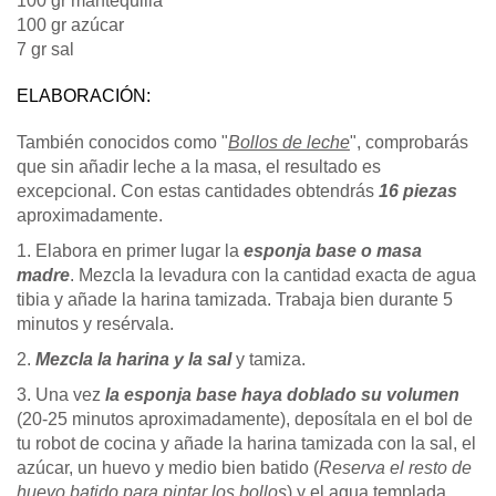
100 gr mantequilla
100 gr azúcar
7 gr sal
ELABORACIÓN:
También conocidos como "
Bollos de leche
", comprobarás
que sin añadir leche a la masa, el resultado es
excepcional. Con estas cantidades obtendrás
16 piezas
aproximadamente.
1. Elabora en primer lugar la
esponja base o masa
madre
. Mezcla la levadura con la cantidad exacta de agua
tibia y añade la harina tamizada. Trabaja bien durante 5
minutos y resérvala.
2.
Mezcla la harina y la sal
y tamiza.
3. Una vez
la esponja base haya doblado su volumen
(20-25 minutos aproximadamente), deposítala en el bol de
tu robot de cocina y añade la harina tamizada con la sal, el
azúcar, un huevo y medio bien batido (
Reserva el resto de
huevo batido para pintar los bollos
) y el agua templada.