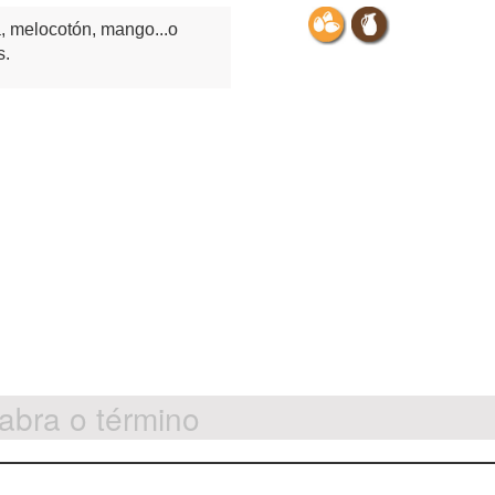
a, melocotón, mango...o
s.