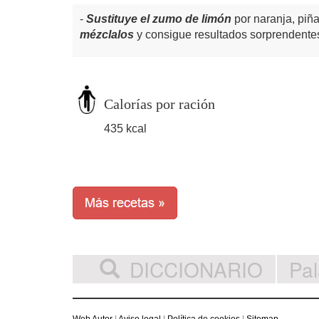
Sustituye el zumo de limón
por naranja, piñ
mézclalos
y consigue resultados sorprendente
Calorías por ración
435 kcal
DICCIONARIO
Web Autor
|
Aviso legal
|
Política de cookies
|
Sitemap