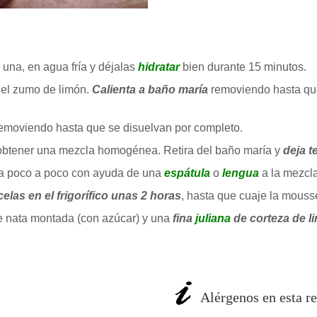
a una, en agua fría y déjalas
hidratar
bien durante 15 minutos.
y el zumo de limón.
Calienta a baño maría
removiendo hasta que
removiendo hasta que se disuelvan por completo.
a obtener una mezcla homogénea. Retira del baño maría y
deja t
ala poco a poco con ayuda de una
espátula
o
lengua
a la mezcla
elas en el frigorífico unas 2 horas
, hasta que cuaje la mouss
 nata montada (con azúcar) y una
fina
juliana
de corteza de l
Alérgenos en esta re