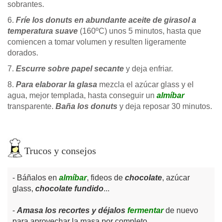
sobrantes.
6.
Fríe los donuts en abundante aceite de girasol a
temperatura suave
(160ºC) unos 5 minutos, hasta que
comiencen a tomar volumen y resulten ligeramente
dorados.
7.
Escurre sobre papel secante
y deja enfriar.
8.
Para elaborar la glasa
mezcla el azúcar glass y el
agua, mejor templada, hasta conseguir un
almíbar
transparente.
Baña los donuts
y deja reposar 30 minutos.
Trucos y consejos
Báñalos en
almíbar
, fideos de
chocolate
, azúcar
glass,
chocolate fundido
...
Amasa los recortes y déjalos
fermentar
de nuevo
para aprovechar la masa por completo.