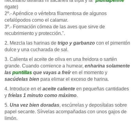
necesario lavarlas ni sacarles la tripa y la "
pluma
penne
rigate)
2º.- Apéndice o vértebra filamentosa de algunos
cefalópodos como el calamar.
3º.- Formación córnea de las aves que sirve de
recubrimiento y protección.".
2. Mezcla las harinas de
trigo y garbanzo
con el pimentón
dulce y una cucharada de sal.
3. Calienta el aceite de oliva en una freidora o sartén
grande. Cuando comience a humear,
enharina solamente
las
puntillas
que vayas a freír
en el momento y
sacúdelas bien
para elimar el exceso de harina.
4. Introduce en el
aceite caliente
en pequeñas cantidades
y
fríelas 1 minuto como máximo
.
5.
Una vez bien doradas
, escúrrelas y deposítalas sobre
papel secante. Sírvelas acompañadas con unos gajos de
limón.