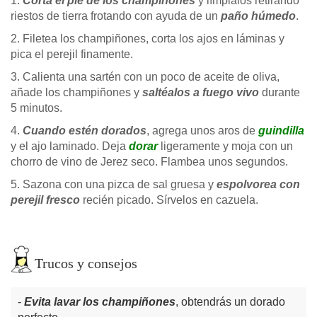
1.
Corta el pie de los champiñones
y límpialos retirando
riestos de tierra frotando con ayuda de un
paño húmedo
.
2. Filetea los champiñones, corta los ajos en láminas y
pica el perejil finamente.
3. Calienta una sartén con un poco de aceite de oliva,
añade los champiñones y
saltéalos a fuego vivo
durante
5 minutos.
4.
Cuando estén dorados
, agrega unos aros de
guindilla
y el ajo laminado. Deja
dorar
ligeramente y moja con un
chorro de vino de Jerez seco. Flambea unos segundos.
5. Sazona con una pizca de sal gruesa y
espolvorea con
perejil fresco
recién picado. Sírvelos en cazuela.
Trucos y consejos
Evita lavar los champiñones
, obtendrás un dorado