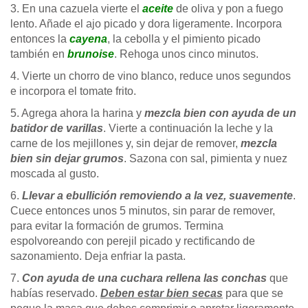
3. En una cazuela vierte el
aceite
de oliva y pon a fuego
lento. Añade el ajo picado y dora ligeramente. Incorpora
entonces la
cayena
, la cebolla y el pimiento picado
también en
brunoise
. Rehoga unos cinco minutos.
4. Vierte un chorro de vino blanco, reduce unos segundos
e incorpora el tomate frito.
5. Agrega ahora la harina y
mezcla bien con ayuda de un
batidor de varillas
. Vierte a continuación la leche y la
carne de los mejillones y, sin dejar de remover,
mezcla
bien sin dejar grumos
. Sazona con sal, pimienta y nuez
moscada al gusto.
6.
Llevar a ebullición removiendo a la vez, suavemente
.
Cuece entonces unos 5 minutos, sin parar de remover,
para evitar la formación de grumos. Termina
espolvoreando con perejil picado y rectificando de
sazonamiento. Deja enfriar la pasta.
7.
Con ayuda de una cuchara rellena las conchas
que
habías reservado.
Deben estar bien secas
para que se