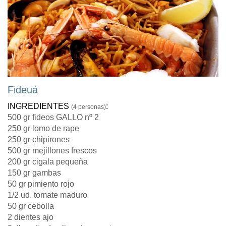
Fideuá
INGREDIENTES
:
(4 personas)
500 gr fideos GALLO nº 2
250 gr lomo de rape
250 gr chipirones
500 gr mejillones frescos
200 gr cigala pequeña
150 gr gambas
50 gr pimiento rojo
1/2 ud. tomate maduro
50 gr cebolla
2 dientes ajo