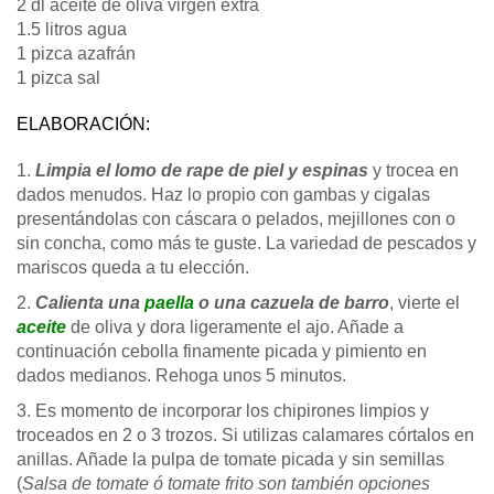
2 dl aceite de oliva virgen extra
1.5 litros agua
1 pizca azafrán
1 pizca sal
ELABORACIÓN:
1.
Limpia el lomo de rape de piel y espinas
y trocea en
dados menudos. Haz lo propio con gambas y cigalas
presentándolas con cáscara o pelados, mejillones con o
sin concha, como más te guste. La variedad de pescados y
mariscos queda a tu elección.
2.
Calienta una
paella
o una cazuela de barro
, vierte el
aceite
de oliva y dora ligeramente el ajo. Añade a
continuación cebolla finamente picada y pimiento en
dados medianos. Rehoga unos 5 minutos.
3. Es momento de incorporar los chipirones limpios y
troceados en 2 o 3 trozos. Si utilizas calamares córtalos en
anillas. Añade la pulpa de tomate picada y sin semillas
(
Salsa de tomate ó tomate frito son también opciones