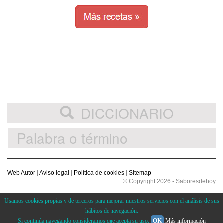
DICCIONARIO
Web Autor
|
Aviso legal
|
Política de cookies
|
Sitemap
© Copyright 2026 - Saboresdehoy
Usamos cookies propias y de terceros para mejorar nuestros servicios con el análisis de sus
hábitos de navegación.
Si continúa navegando consideramos que acepta su uso.
OK
Más información