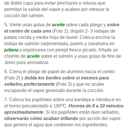
de doble capa para evitar pinchazos o roturas que
permitan la salida del vapor y acaben por retrasar la
cocción del salmón.
5. Vierte unas gotas de
aceite
sobre cada pliego y
sobre
el centro de cada uno
(
Foto 1
), dispón 2- 3 rodajas de
patata cocida y media hoja de laurel. Coloca encima la
rodaja de salmón salpimentada, puerro y zanahoria en
juliana
y espolvorea con perejil fresco picado. Añade un
chorrito de
aceite
sobre el salmón y unas gotas de fino de
Jerez para aromatizar.
6. Cierra el pliego de papel de aluminio hacia el centro
(
Foto 2
) y
dobla los bordes sobre si mismos para
sellarlos perfectamente
(Foto 3) y que no acabe
escapando el vapor generado durante la cocción.
7. Coloca los papillotes sobre una bandeja e introduce en
el horno precalentado a 190ºC.
Hornea de 8 a 10 minutos
aproximadamente
. Si los papillotes están bien sellados,
observarás cómo acaban inflando
por acción del vapor
que genera el agua que contienen los ingredientes.