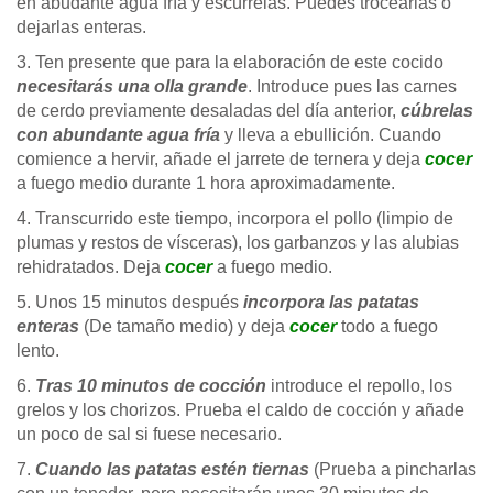
en abudante agua fría y escúrrelas. Puedes trocearlas o
dejarlas enteras.
3. Ten presente que para la elaboración de este cocido
necesitarás una olla grande
. Introduce pues las carnes
de cerdo previamente desaladas del día anterior,
cúbrelas
con abundante agua fría
y lleva a ebullición. Cuando
comience a hervir, añade el jarrete de ternera y deja
cocer
a fuego medio durante 1 hora aproximadamente.
4. Transcurrido este tiempo, incorpora el pollo (limpio de
plumas y restos de vísceras), los garbanzos y las alubias
rehidratados. Deja
cocer
a fuego medio.
5. Unos 15 minutos después
incorpora las patatas
enteras
(De tamaño medio) y deja
cocer
todo a fuego
lento.
6.
Tras 10 minutos de cocción
introduce el repollo, los
grelos y los chorizos. Prueba el caldo de cocción y añade
un poco de sal si fuese necesario.
7.
Cuando las patatas estén tiernas
(Prueba a pincharlas