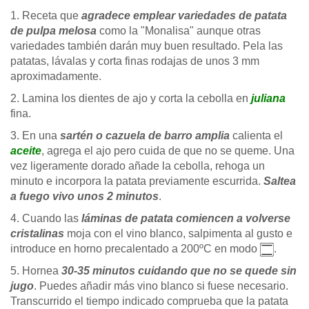
1. Receta que
agradece emplear variedades de patata
de pulpa melosa
como la "Monalisa" aunque otras
variedades también darán muy buen resultado. Pela las
patatas, lávalas y corta finas rodajas de unos 3 mm
aproximadamente.
2. Lamina los dientes de ajo y corta la cebolla en
juliana
fina.
3. En una
sartén o cazuela de barro amplia
calienta el
aceite
, agrega el ajo pero cuida de que no se queme. Una
vez ligeramente dorado añade la cebolla, rehoga un
minuto e incorpora la patata previamente escurrida.
Saltea
a fuego vivo unos 2 minutos
.
4. Cuando las
láminas de patata comiencen a volverse
cristalinas
moja con el vino blanco, salpimenta al gusto e
introduce en horno precalentado a 200ºC en modo
.
5. Hornea
30-35 minutos cuidando que no se quede sin
jugo
. Puedes añadir más vino blanco si fuese necesario.
Transcurrido el tiempo indicado comprueba que la patata