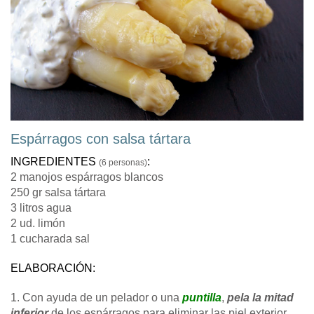
Espárragos con salsa tártara
INGREDIENTES
:
(6 personas)
2 manojos espárragos blancos
250 gr salsa tártara
3 litros agua
2 ud. limón
1 cucharada sal
ELABORACIÓN:
1. Con ayuda de un pelador o una
puntilla
,
pela la mitad
inferior
de los espárragos para eliminar las piel exterior