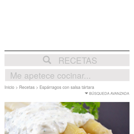
RECETAS
Inicio
>
Recetas
>
Espárragos con salsa tártara
BÚSQUEDA AVANZADA