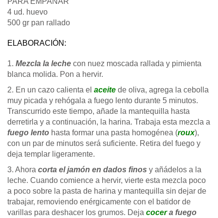
PARA EMPANAR
4 ud. huevo
500 gr pan rallado
ELABORACIÓN:
1.
Mezcla la leche
con nuez moscada rallada y pimienta
blanca molida. Pon a hervir.
2. En un cazo calienta el
aceite
de oliva, agrega la cebolla
muy picada y rehógala a fuego lento durante 5 minutos.
Transcurrido este tiempo, añade la mantequilla hasta
derretirla y a continuación, la harina. Trabaja esta mezcla a
fuego lento
hasta formar una pasta homogénea (
roux
),
con un par de minutos será suficiente. Retira del fuego y
deja templar ligeramente.
3. Ahora
corta el jamón en dados finos
y añádelos a la
leche. Cuando comience a hervir, vierte esta mezcla poco
a poco sobre la pasta de harina y mantequilla sin dejar de
trabajar, removiendo enérgicamente con el batidor de
varillas para deshacer los grumos. Deja
cocer
a fuego