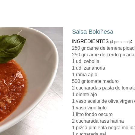
Salsa Boloñesa
INGREDIENTES
:
(4 personas)
250 gr carne de ternera pica
250 gr carne de cerdo picada
1 ud. cebolla
1 ud. zanahoria
1 rama apio
500 gr tomate maduro
2 cucharadas pasta de tomat
1 diente ajo
1 vaso aceite de oliva virgen 
1 vaso vino tinto
1 litro fondo oscuro
2 cucharada rasa harina
1 pizca pimienta negra molid
1 cucharada sal