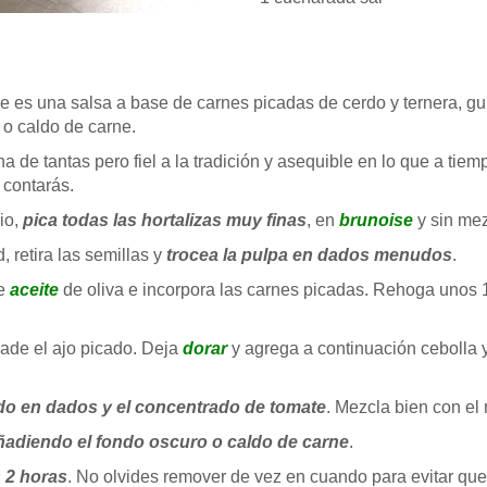
ice es una salsa a base de carnes picadas de cerdo y ternera, g
 o caldo de carne.
 de tantas pero fiel a la tradición y asequible en lo que a tie
 contarás.
pio,
pica todas las hortalizas muy finas
, en
brunoise
y sin mez
, retira las semillas y
trocea la pulpa en dados menudos
.
de
aceite
de oliva e incorpora las carnes picadas. Rehoga unos 
ade el ajo picado. Deja
dorar
y agrega a continuación cebolla 
do en dados y el concentrado de tomate
. Mezcla bien con el 
ñadiendo el fondo oscuro o caldo de carne
.
 2 horas
. No olvides remover de vez en cuando para evitar que