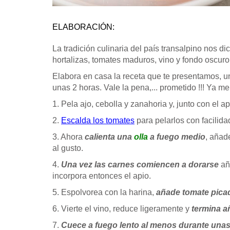
ELABORACIÓN:
La tradición culinaria del país transalpino nos d
hortalizas, tomates maduros, vino y fondo oscuro
Elabora en casa la receta que te presentamos, una
unas 2 horas. Vale la pena,... prometido !!! Ya me
1. Pela ajo, cebolla y zanahoria y, junto con el a
2.
Escalda los tomates
para pelarlos con facilidad
3. Ahora
calienta una
olla
a fuego medio
, aña
al gusto.
4.
Una vez las carnes comiencen a dorarse
añ
incorpora entonces el apio.
5. Espolvorea con la harina,
añade tomate pica
6. Vierte el vino, reduce ligeramente y
termina a
7.
Cuece a fuego lento al menos durante unas