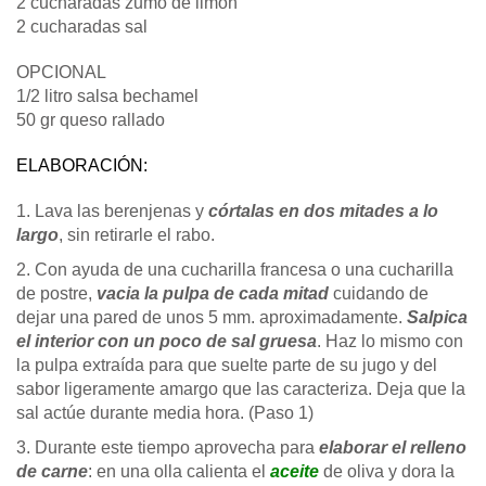
2 cucharadas zumo de limón
2 cucharadas sal
OPCIONAL
1/2 litro salsa bechamel
50 gr queso rallado
ELABORACIÓN:
1. Lava las berenjenas y
córtalas en dos mitades a lo
largo
, sin retirarle el rabo.
2. Con ayuda de una cucharilla francesa o una cucharilla
de postre,
vacia la pulpa de cada mitad
cuidando de
dejar una pared de unos 5 mm. aproximadamente.
Salpica
el interior con un poco de sal gruesa
. Haz lo mismo con
la pulpa extraída para que suelte parte de su jugo y del
sabor ligeramente amargo que las caracteriza. Deja que la
sal actúe durante media hora. (Paso 1)
3. Durante este tiempo aprovecha para
elaborar el relleno
de carne
: en una olla calienta el
aceite
de oliva y dora la