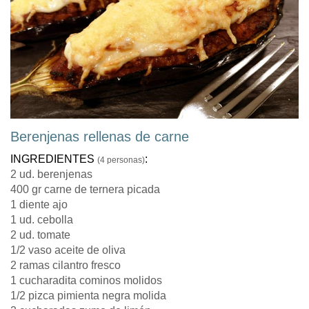
Berenjenas rellenas de carne
INGREDIENTES
:
(4 personas)
2 ud. berenjenas
400 gr carne de ternera picada
1 diente ajo
1 ud. cebolla
2 ud. tomate
1/2 vaso aceite de oliva
2 ramas cilantro fresco
1 cucharadita cominos molidos
1/2 pizca pimienta negra molida