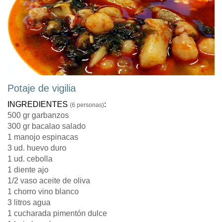
Potaje de vigilia
INGREDIENTES
:
(6 personas)
500 gr garbanzos
300 gr bacalao salado
1 manojo espinacas
3 ud. huevo duro
1 ud. cebolla
1 diente ajo
1/2 vaso aceite de oliva
1 chorro vino blanco
3 litros agua
1 cucharada pimentón dulce